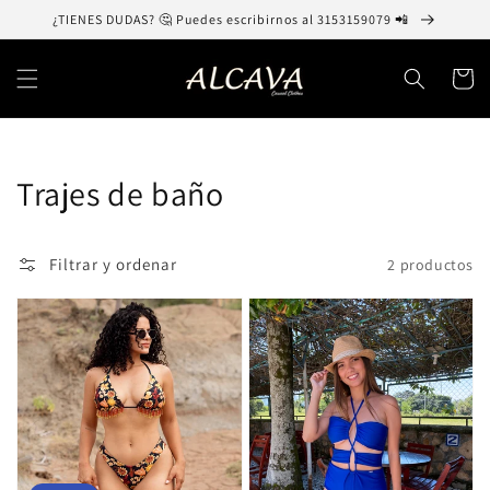
Ir
¿TIENES DUDAS? 🤔 Puedes escribirnos al 3153159079 📲
directamente
al contenido
Carrito
Colección:
Trajes de baño
Filtrar y ordenar
2 productos