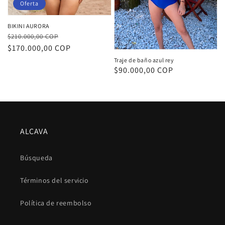
Oferta
BIKINI AURORA
Precio
Precio
$210.000,00 COP
habitual
de
$170.000,00 COP
oferta
Traje de baño azul rey
Precio
$90.000,00 COP
habitual
ALCAVA
Búsqueda
Términos del servicio
Política de reembolso