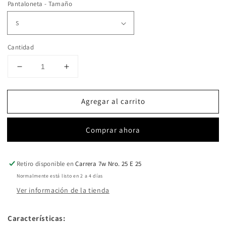
Pantaloneta - Tamaño
Cantidad
Reducir
Aumentar
cantidad
cantidad
para
para
Agregar al carrito
BI
BI
COLOR
COLOR
ROSA
ROSA
Comprar ahora
Y
Y
FUCSIA
FUCSIA
Retiro disponible en
Carrera 7w Nro. 25 E 25
Normalmente está listo en 2 a 4 días
Ver información de la tienda
Características: