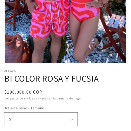
Abrir
elemento
ALCAVA
multimedia
BI COLOR ROSA Y FUCSIA
1
en
una
Precio
$190.000,00 COP
ventana
modal
habitual
Los
gastos de envío
se calculan en la pantalla de pago.
Traje de baño - Tamaño