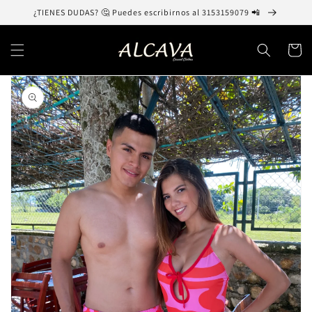
Ir
¿TIENES DUDAS? 🤔 Puedes escribirnos al 3153159079 📲
directamente
al contenido
Carrito
Ir
directamente
a la
información
del producto