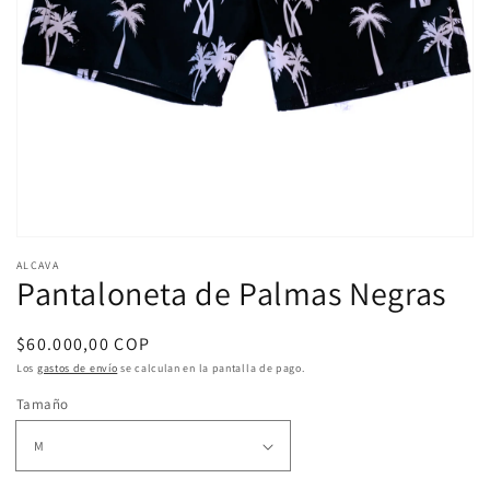
Abrir
elemento
ALCAVA
multimedia
Pantaloneta de Palmas Negras
1
en
una
Precio
$60.000,00 COP
ventana
modal
habitual
Los
gastos de envío
se calculan en la pantalla de pago.
Tamaño