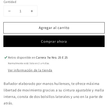
Cantidad
Reducir
Aumentar
cantidad
cantidad
para
para
Agregar al carrito
Pantaloneta
Pantaloneta
de
de
Palmas
Palmas
Comprar ahora
Negras
Negras
Retiro disponible en
Carrera 7w Nro. 25 E 25
Normalmente está listo en 2 a 4 días
Ver información de la tienda
Bañador elaborado por manos huilenses, te ofrece máxima
libertad de movimiento gracias a su cintura ajustable y malla
interna, consta de dos bolsillos laterales y uno en la parte de
atrás.