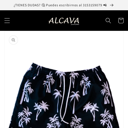
Ir
¿TIENES DUDAS? 🤔 Puedes escribirnos al 3153159079 📲
directamente
al contenido
Carrito
Ir
directamente
a la
información
del producto