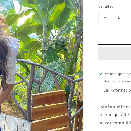
Cantidad
Reducir
cantidad
para
Bralette
Rojo
Retiro disponibl
Normalmente está
Ver informació
Este bralette e
en encaje. Ade
mayor comodi