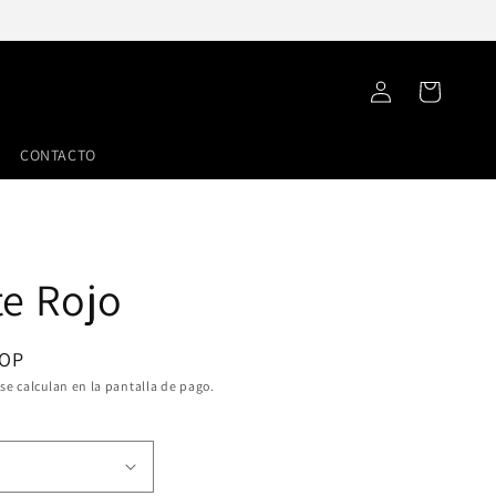
Iniciar
Carrito
sesión
CONTACTO
te Rojo
COP
se calculan en la pantalla de pago.