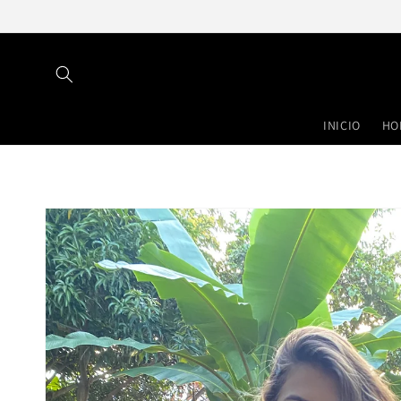
Ir
directamente
al contenido
INICIO
HO
Ir
directamente
a la
información
del producto