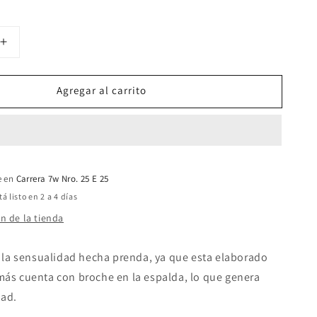
Aumentar
cantidad
para
Agregar al carrito
Bralette
Rojo
e en
Carrera 7w Nro. 25 E 25
 listo en 2 a 4 días
n de la tienda
s la sensualidad hecha prenda, ya que esta elaborado
más cuenta con broche en la espalda, lo que genera
dad.